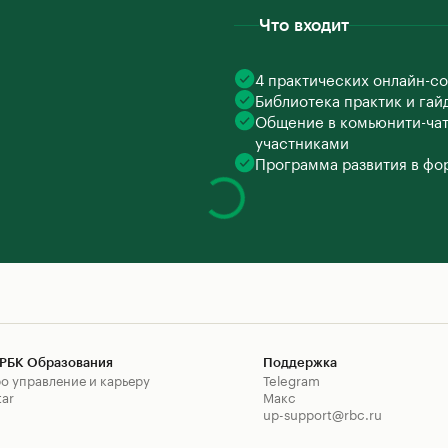
Что входит
4 практических онлайн-с
Библиотека практик и гай
Общение в комьюнити-чате
участниками
Программа развития в фо
РБК Образования
Поддержка
о управление и карьеру
Telegram
tar
Макс
up-support@rbc.ru