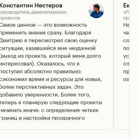
Константин Нестеров
Екат
руководитель девелоперских
«Робот
проектов
проект
Самое ценное — это возможность
На вс
применить знания сразу. Благодаря
чате,
Дмитрию я пересмотрел свою оценку
созда
ситуации, казавшейся мне неудачной
подач
(выход из проекта, который меня долго
устоя
интересовал). Оказалось, что я
списк
поступил абсолютно правильно:
прочи
сэкономил время и ресурсы для новых,
ознак
более перспективных задач. Это
добавило уверенности. Более того,
теперь я планирую следующие проекты
начинать иначе: с определения четких
границ и настройки прозрачного
управления. Вместе с командой буду
заранее расставлять зоны